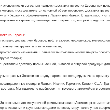
и экономически выгодным является доставка грузов из Европы при пом
 которых и осуществляется основной объем перевозок. Доставка грузо
ку или Украину с оформлением в Латвии или Италии. В зависимости от т
матривается вариант мультимодальных перевозок, который предусматри
возке из Европы
:
ы успешно доставляем буровое, нефтегазовое, медицинское, метеоролог
тотехнику, инструменты и запасные части;
строительного назначения. Специалисты компании «Логистик-ркт» опера
другие товары;
существляем доставку промышленной, бытовой и пищевой продукции для
узы от разных Заказчиков в одну партию, консолидируем их на промежу
онсолидационные склады в Латвии, Италии, Германии, Китае и США. Тран
доставку. Мы тщательно подбираем тип грузового автомобиля в соответ
За несколько лет безупречной работы компания «Логистик-ркт» имеет 
организациями и крупными складами по всему миру, также у нас сформ