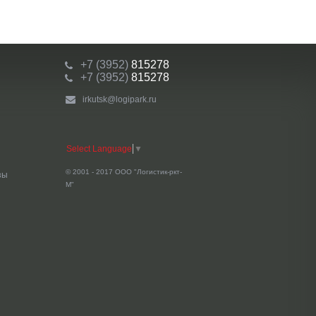
+7 (3952)
815278
+7 (3952)
815278
irkutsk@logipark.ru
Select Language
▼
© 2001 - 2017 ООО "Логистик-ркт-
зы
М"