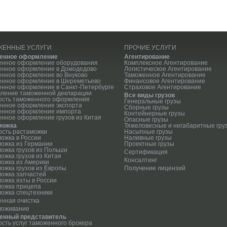
ЖЕННЫЕ УСЛУГИ
ПРОЧИЕ УСЛУГИ
енное оформление
Агентирование
енное оформление оборудования
Комплексное Агентирование
енное оформление в Домодедово
Логистическое Агентирование
нное оформление во Внуково
Таможенное Агентирование
енное оформление в Шереметьево
Финансовое Агентирование
нное оформление в Санкт-Петербурге
Страховое Агентирование
ление таможенной декларации
Все виды грузов
ость таможенного оформления
Генеральные грузы
енное оформление экспорта
Сборные грузы
енное оформление импорта
Контейнерные грузы
нное оформление грузов из Китая
Опасные грузы
можка
Тяжеловесные и негабаритные гру
сть растаможки
Насыпные грузы
ожка в России
Наливные грузы
ожка из Германии
Проектные грузы
ожка грузов из Польши
Сертификация
ожка грузов из Китая
Консалтинг
ожка из Америки
ожка грузов из Европы
Получение лицензий
ожка запчастей
ожка яхты в России
можка прицепа
ожка спецтехники
нная очистка
моживание
енный представитель
сть услуг таможенного брокера