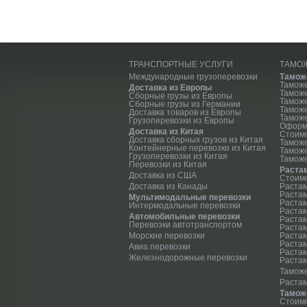
ТРАНСПОРТНЫЕ УСЛУГИ
ТАМО
Международные грузоперевозки
Тамож
Тамож
Доставка из Европы
Тамож
Сборные грузы из Европы
Таможе
Сборные грузы из Германии
Тамож
Доставка товаров из Европы
Таможе
Грузоперевозки из Европы
Оформ
Доставка из Китая
Стоим
Доставка сборных грузов из Китая
Тамож
Контейнерные перевозки из Китая
Тамож
Грузоперевозки из Китая
Таможе
Перевозки из Китая
Раста
Доставка из США
Стоимо
Доставка из Канады
Растам
Растам
Мультимодальные перевозки
Растам
Интермодальные перевозки
Растам
Автомобильные перевозки
Растам
Перевозки автотранспортом
Растам
Морские перевозки
Растам
Растам
Авиа перевозки
Раста
Железнодорожные перевозки
Растам
Таможе
Раста
Тамож
Стоимо