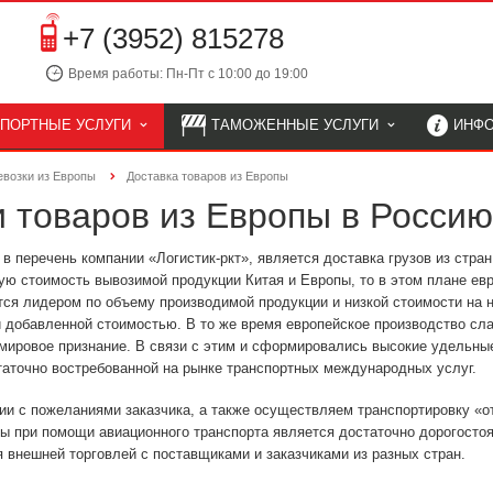
+7 (3952) 815278
Время работы: Пн-Пт с 10:00 до 19:00
СПОРТНЫЕ УСЛУГИ
ТАМОЖЕННЫЕ УСЛУГИ
ИНФ
евозки из Европы
Доставка товаров из Европы
и товаров из Европы в Россию
в перечень компании «Логистик-ркт», является доставка грузов из стран
ю стоимость вывозимой продукции Китая и Европы, то в этом плане ев
тся лидером по объему производимой продукции и низкой стоимости на н
й добавленной стоимостью. В то же время европейское производство сл
 мировое признание. В связи с этим и сформировались высокие удельные
таточно востребованной на рынке транспортных международных услуг.
ии с пожеланиями заказчика, а также осуществляем транспортировку «о
ропы при помощи авиационного транспорта является достаточно дорогосто
 внешней торговлей с поставщиками и заказчиками из разных стран.