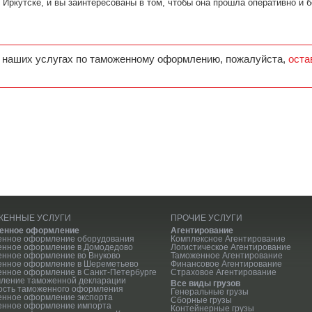
Иркутске, и вы заинтересованы в том, чтобы она прошла оперативно и б
 наших услугах по таможенному оформлению, пожалуйста,
оста
ЖЕННЫЕ УСЛУГИ
ПРОЧИЕ УСЛУГИ
енное оформление
Агентирование
енное оформление оборудования
Комплексное Агентирование
енное оформление в Домодедово
Логистическое Агентирование
нное оформление во Внуково
Таможенное Агентирование
енное оформление в Шереметьево
Финансовое Агентирование
нное оформление в Санкт-Петербурге
Страховое Агентирование
ление таможенной декларации
Все виды грузов
ость таможенного оформления
Генеральные грузы
енное оформление экспорта
Сборные грузы
енное оформление импорта
Контейнерные грузы