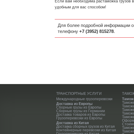
Если вам необходима растаможка грузов в 
удобным для вас способом!
Для более подробной информации о
телефону
+7 (3952) 815278
.
ТРАНСПОРТНЫЕ УСЛУГИ
ТАМО
Международные грузоперевозки
Тамож
Тамож
Доставка из Европы
Тамож
Сборные грузы из Европы
Таможе
Сборные грузы из Германии
Тамож
Доставка товаров из Европы
Таможе
Грузоперевозки из Европы
Оформ
Доставка из Китая
Стоим
Доставка сборных грузов из Китая
Тамож
Контейнерные перевозки из Китая
Тамож
Грузоперевозки из Китая