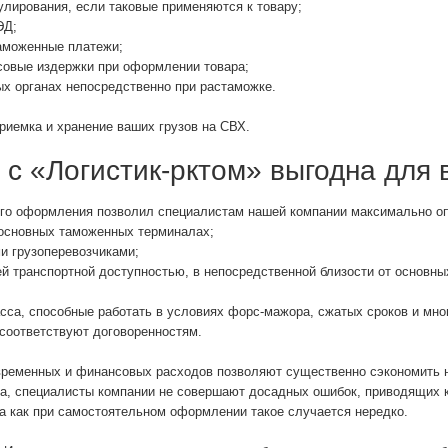
лирования, если таковые применяются к товару;
ЭД;
аможенные платежи;
овые издержки при оформлении товара;
х органах непосредственно при растаможке.
риемка и хранение ваших грузов на СВХ.
с «Логистик-рктом» выгодна для 
го оформления позволил специалистам нашей компании максимально оп
основных таможенных терминалах;
 грузоперевозчиками;
 транспортной доступностью, в непосредственной близости от основных
сса, способные работать в условиях форс-мажора, сжатых сроков и мно
 соответствуют договоренностям.
временных и финансовых расходов позволяют существенно сэкономить 
ва, специалисты компании не совершают досадных ошибок, приводящих 
да как при самостоятельном оформлении такое случается нередко.