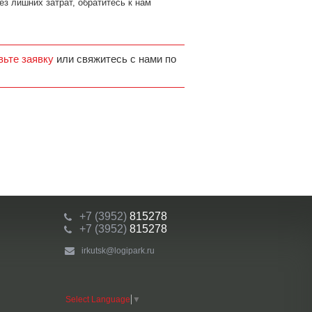
ез лишних затрат, обратитесь к нам
вьте заявку
или свяжитесь с нами по
+7 (3952)
815278
+7 (3952)
815278
irkutsk@logipark.ru
Select Language
▼