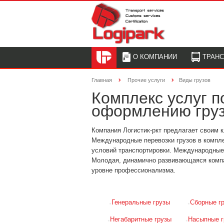
О КОМПАНИИ
ТРАН
Главная
Прочие услуги
Виды грузов
Комплекс услуг 
оформлению гру
Компания Логистик-ркт предлагает своим
Международные перевозки грузов в компл
условий транспортировки. Международные п
Молодая, динамично развивающаяся компа
уровне профессионализма.
Генеральные грузы
Сборные г
Негабаритные грузы
Насыпные г