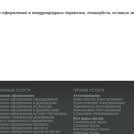
о оформления и международных перевозок, пожалуйста, оставьте за
ЖЕННЫЕ УСЛУГИ
ПРОЧИЕ УСЛУГИ
енное оформление
Агентирование
енное оформление оборудования
Комплексное Агентирование
енное оформление в Домодедово
Логистическое Агентирование
нное оформление во Внуково
Таможенное Агентирование
енное оформление в Шереметьево
Финансовое Агентирование
нное оформление в Санкт-Петербурге
Страховое Агентирование
ление таможенной декларации
Все виды грузов
ость таможенного оформления
Генеральные грузы
енное оформление экспорта
Сборные грузы
енное оформление импорта
Контейнерные грузы
нное оформление грузов из Китая
Опасные грузы