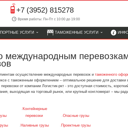
+7 (3952) 815278
Время работы: Пн-Пт с 10:00 до 19:00
СПОРТНЫЕ УСЛУГИ
ТАМОЖЕННЫЕ УСЛУГИ
ИНФ
по международным перевозка
зов
 клиентам осуществление международных перевозок и
таможенного офор
ексе с таможенным оформлением – оптимальное решение для доставки 
еревозки от компании Логистик-ркт - это доступная стоимость, короткий
ния, выходящая на торговый рынок, или крупный конгломерат – мы ра
Контейнерные
рузы
перевозки
Опасные грузы
рузы
Наливные грузы
Проектные грузы