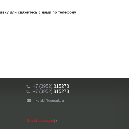
явку или свяжитесь с нами по телефону
+7 (3952)
815278
+7 (3952)
815278
irkutsk@logipark.ru
Select Language
▼