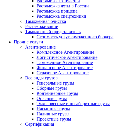
Растаможка запчастей
Растаможка яхты в России
Растаможка прицепа
Растаможка спецтехники
Таможенная очистка
Растаможивание
Таможенный представитель
Стоимость услуг таможенного брокера
Прочие услуги
Агентирование
Комплексное Агентирование
Логистическое Агентирование
Таможенное Агентирование
Финансовое Агентирование
Страховое Агентирование
Все виды грузов
Генеральные грузы
Сборные грузы
Контейнерные грузы
Опасные грузы
Тяжеловесные и негабаритные грузы
Насыпные грузы
Наливные грузы
Проектные грузы
Сертификация