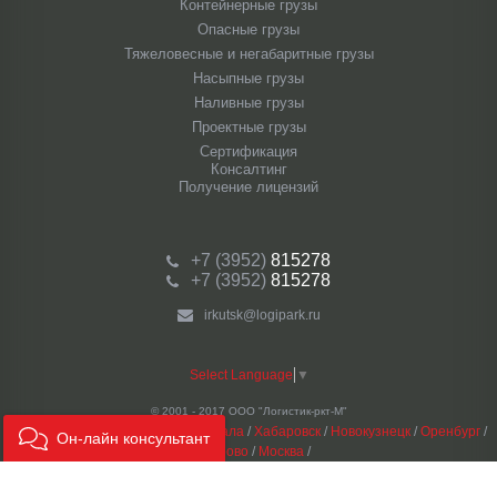
Контейнерные грузы
Опасные грузы
Тяжеловесные и негабаритные грузы
Насыпные грузы
Наливные грузы
Проектные грузы
Сертификация
Консалтинг
Получение лицензий
+7 (3952)
815278
+7 (3952)
815278
irkutsk@logipark.ru
Select Language
▼
© 2001 - 2017 ООО "Логистик-ркт-М"
Наши филиалы:
Тюмень
/
Махачкала
/
Хабаровск
/
Новокузнецк
/
Оренбург
/
Он-лайн консультант
Кемерово
/
Москва
/