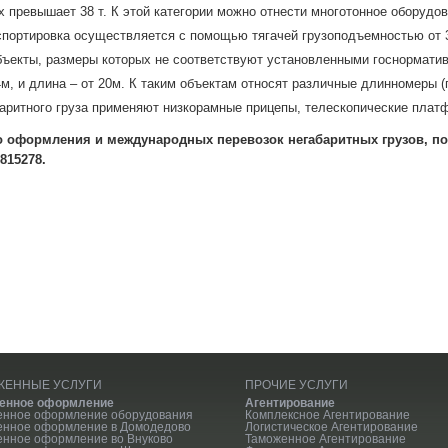
х превышает 38 т. К этой категории можно отнести многотонное оборудов
нспортировка осуществляется с помощью тягачей грузоподъемностью от 3
ъекты, размеры которых не соответствуют установленными госнорматива
4м, и длина – от 20м. К таким объектам относят различные длинномеры 
аритного груза применяют низкорамные прицепы, телескопические плат
о оформления и международных перевозок негабаритных грузов, пож
815278.
ЖЕННЫЕ УСЛУГИ
ПРОЧИЕ УСЛУГИ
енное оформление
Агентирование
енное оформление оборудования
Комплексное Агентирование
енное оформление в Домодедово
Логистическое Агентирование
нное оформление во Внуково
Таможенное Агентирование