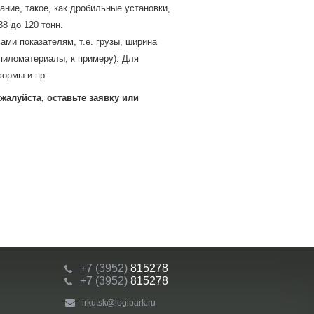
ание, такое, как дробильные установки,
8 до 120 тонн.
ми показателям, т.е. грузы, ширина
(пиломатериалы, к примеру). Для
формы и пр.
алуйста, оставьте заявку или
+7 (3952)
815278
+7 (3952)
815278
irkutsk@logipark.ru