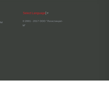
Select Language
▼
© 2001 - 2017 ООО "Логистик-ркт-
зы
М"