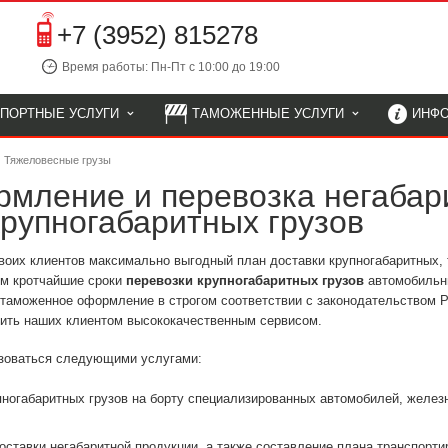
+7 (3952) 815278
Время работы: Пн-Пт с 10:00 до 19:00
СПОРТНЫЕ УСЛУГИ
ТАМОЖЕННЫЕ УСЛУГИ
ИНФ
Тяжеловесные грузы
мление и перевозка негабар
рупногабаритных грузов
своих клиентов максимально выгодный план доставки крупногабаритных,
ем кротчайшие сроки
перевозки крупногабаритных грузов
автомобильн
таможенное оформление в строгом соответствии с законодательством Р
чить наших клиентом высококачественным сервисом.
зоваться следующими услугами:
ногабаритных грузов на борту специализированных автомобилей, железн
ставки негабаритной продукции, а также составление плана транспорти