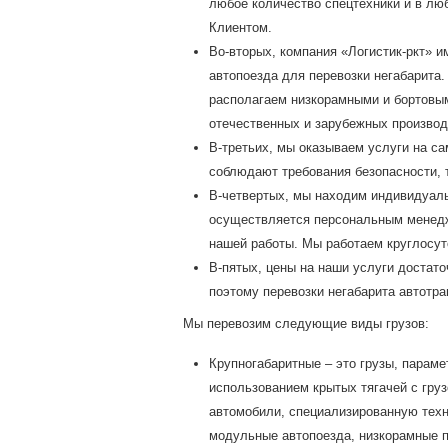
любое количество спецтехники и в люб
Клиентом.
Во-вторых, компания «Логистик-ркт» и
автопоезда для перевозки негабарита.
располагаем низкорамными и бортовы
отечественных и зарубежных производ
В-третьих, мы оказываем услуги на с
соблюдают требования безопасности,
В-четвертых, мы находим индивидуаль
осуществляется персональным менедж
нашей работы. Мы работаем круглосут
В-пятых, цены на наши услуги достат
поэтому перевозки негабарита автотр
Мы перевозим следующие виды грузов:
Крупногабаритные – это грузы, парам
использованием крытых тягачей с гру
автомобили, специализированную техни
модульные автопоезда, низкорамные 