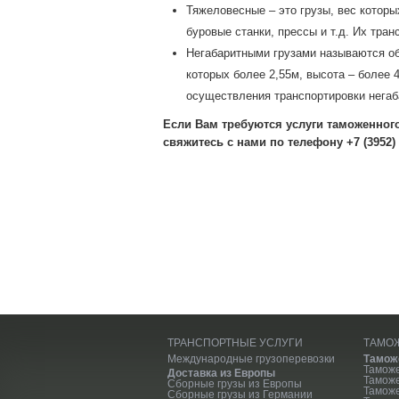
Тяжеловесные – это грузы, вес которы
буровые станки, прессы и т.д. Их тра
Негабаритными грузами называются об
которых более 2,55м, высота – более 
осуществления транспортировки негаб
Если Вам требуются услуги таможенног
свяжитесь с нами по телефону +7 (3952) 
ТРАНСПОРТНЫЕ УСЛУГИ
ТАМО
Международные грузоперевозки
Тамож
Тамож
Доставка из Европы
Тамож
Сборные грузы из Европы
Таможе
Сборные грузы из Германии