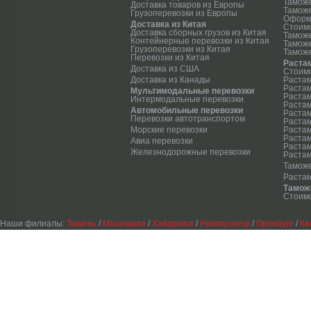
Тамож
Доставка товаров из Европы
Таможе
Грузоперевозки из Европы
Оформ
Доставка из Китая
Стоим
Доставка сборных грузов из Китая
Тамож
Контейнерные перевозки из Китая
Тамож
Грузоперевозки из Китая
Таможе
Перевозки из Китая
Раста
Доставка из США
Стоимо
Доставка из Канады
Растам
Растам
Мультимодальные перевозки
Растам
Интермодальные перевозки
Растам
Автомобильные перевозки
Растам
Перевозки автотранспортом
Растам
Морские перевозки
Растам
Растам
Авиа перевозки
Раста
Железнодорожные перевозки
Растам
Таможе
Раста
Тамож
Стоимо
Наши филиалы:
Тюмень
/
Махачкала
/
Хабаровск
/
Новокузнецк
/
Оренбург
/
Ке