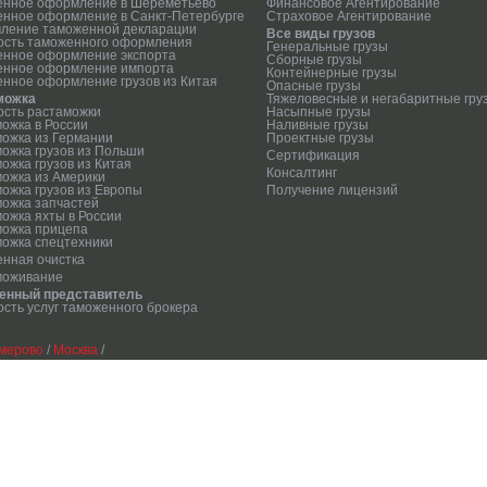
енное оформление в Шереметьево
Финансовое Агентирование
нное оформление в Санкт-Петербурге
Страховое Агентирование
ление таможенной декларации
Все виды грузов
ость таможенного оформления
Генеральные грузы
енное оформление экспорта
Сборные грузы
енное оформление импорта
Контейнерные грузы
нное оформление грузов из Китая
Опасные грузы
можка
Тяжеловесные и негабаритные гру
сть растаможки
Насыпные грузы
ожка в России
Наливные грузы
ожка из Германии
Проектные грузы
ожка грузов из Польши
Сертификация
ожка грузов из Китая
Консалтинг
ожка из Америки
ожка грузов из Европы
Получение лицензий
ожка запчастей
ожка яхты в России
можка прицепа
ожка спецтехники
нная очистка
моживание
енный представитель
сть услуг таможенного брокера
мерово
/
Москва
/