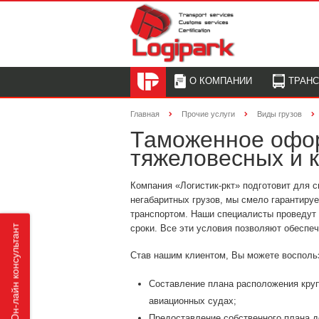
О КОМПАНИИ
ТРАН
Главная
Прочие услуги
Виды грузов
Таможенное офор
тяжеловесных и к
Компания «Логистик-ркт» подготовит для 
негабаритных грузов, мы смело гарантиру
транспортом. Наши специалисты проведут 
сроки. Все эти условия позволяют обеспе
Он-лайн консультант
Став нашим клиентом, Вы можете восполь
Составление плана расположения круп
авиационных судах;
Предоставление собственного плана до