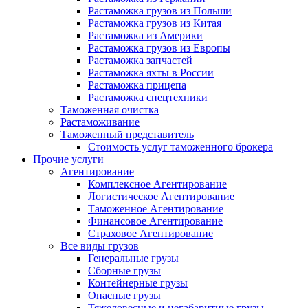
Растаможка грузов из Польши
Растаможка грузов из Китая
Растаможка из Америки
Растаможка грузов из Европы
Растаможка запчастей
Растаможка яхты в России
Растаможка прицепа
Растаможка спецтехники
Таможенная очистка
Растаможивание
Таможенный представитель
Стоимость услуг таможенного брокера
Прочие услуги
Агентирование
Комплексное Агентирование
Логистическое Агентирование
Таможенное Агентирование
Финансовое Агентирование
Страховое Агентирование
Все виды грузов
Генеральные грузы
Сборные грузы
Контейнерные грузы
Опасные грузы
Тяжеловесные и негабаритные грузы